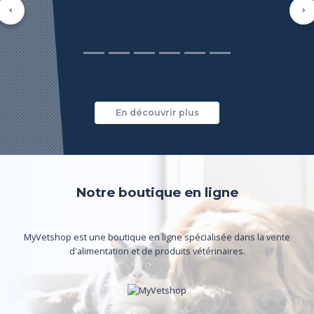
Précédent
Su
En découvrir plus
Notre boutique en ligne
MyVetshop est une boutique en ligne spécialisée dans la vente
d'alimentation et de produits vétérinaires.